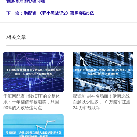
低落背后的心理问题
下一篇：
鹏配资 《罗小黑战记2》票房突破5亿
相关文章
千汇网配资 指数ETF的交易体
配资坊 封神名场面！伊阙之战
系：十年翻倍却被嘲笑，只因
白起以少胜多，10 万秦军狂虐
90%的人败给这两点
24 万韩魏联军