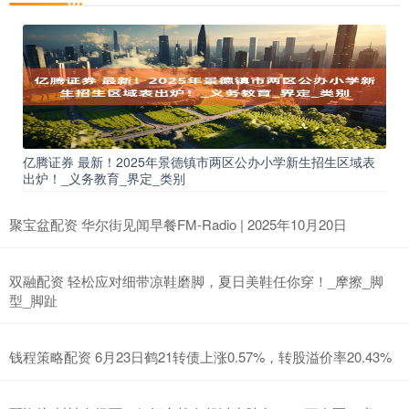
亿腾证券 最新！2025年景德镇市两区公办小学新生招生区域表
出炉！_义务教育_界定_类别
聚宝盆配资 华尔街见闻早餐FM-Radio | 2025年10月20日
双融配资 轻松应对细带凉鞋磨脚，夏日美鞋任你穿！_摩擦_脚
型_脚趾
钱程策略配资 6月23日鹤21转债上涨0.57%，转股溢价率20.43%