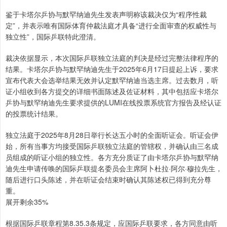
鉴于卡塔尔乒协与默罕纳迪先生发表声明称该裁决仅为“程序性裁
定”，并表示唯有国际体育仲裁法庭才具备“进行全面审查的权威性与
独立性”，国际乒联特此澄清。
裁决依据显示，本次国际乒联独立法庭的判决是经过完整法律程序的
结果。卡塔尔乒协与默罕纳迪先生于2025年6月17日提起上诉，要求
宣布代表大会选举结果无效并认定默罕纳迪当选主席。过去数月，听
证小组收到各方提交的详细书面陈述及佐证材料，其中包括应卡塔尔
乒协与默罕纳迪先生要求提供的LUMI在线投票系统官方报告及经认证
的投票统计结果。
独立法庭于2025年8月28日举行长达五小时的全面听证会。听证会伊
始，所有当事方均接受国际乒联独立法庭的管辖权，并确认由三名成
员组成的听证小组的独立性。各方充分质证了由卡塔尔乒协与默罕纳
迪先生申请传唤的国际乒联提名委员会主席阿卜杜拉·阿尔·穆拉先生，
随后进行口头陈述，并在听证会结束时确认其陈述权已得到充分尊
重。
展开剩余35%
根据国际乒联章程第8.35.3条规定，应国际乒联要求，各方同意由听