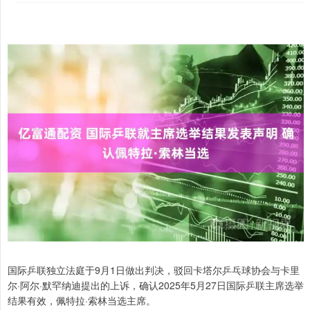
国际乒联独立法庭于9月1日做出判决，驳回卡塔尔乒乓球协会与卡里
尔·阿尔·默罕纳迪提出的上诉，确认2025年5月27日国际乒联主席选举
结果有效，佩特拉·索林当选主席。