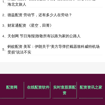
1、
海北文旅人
德益配资 劳动节，还有多少人在劳动？
2、
财富通配资 《星空，田菁》
3、
天创网 节日海报|致敬所有以路为家的公路人
4、
蚂蚊配资 美军：伊朗关于“美方导弹拦截器致科威特机场
5、
受损”说法不实
配资网
在线配资软件
实时查股票配
配资资讯之家
资