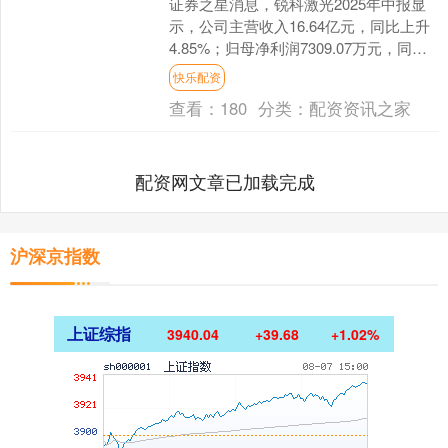
证券之星消息，锐科激光2025年中报显
示，公司主营收入16.64亿元，同比上升
4.85%；归母净利润7309.07万元，同比
下降23.78%；扣非净利润3203....
快乐配资
查看：
180
分类：
配资资讯之家
配资网文章已加载完成
沪深京指数
上证综指
3940.04
+39.68
+1.02%