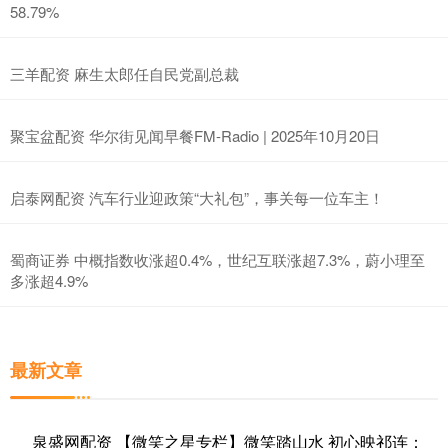
58.79%
三羊配资 麻生太郎任自民党副总裁
聚宝盆配资 华尔街见闻早餐FM-Radio | 2025年10月20日
启泰网配资 汽车行业迎政策“大礼包”，事关每一位车主！
蜀商证券 中概指数收涨超0.4%，世纪互联涨超7.3%，蔚小理至
多涨超4.9%
最新文章
泉盛网配资 【微笑之星专栏】微笑踏山水 初心映祁连：